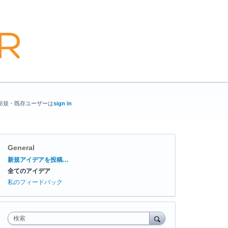
新規・既存ユーザーは
sign in
General
カ
新規アイデアを投稿…
テ
全てのアイデア
ゴ
リ
私のフィードバック
検索