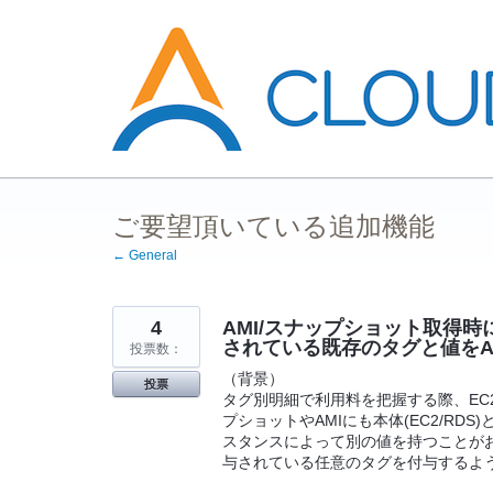
コ
ン
テ
ン
ツ
へ
ス
キ
ッ
プ
ご要望頂いている追加機能
← General
4
AMI/スナップショット取得時
されている既存のタグと値をA
投票数：
（背景）
投票
タグ別明細で利用料を把握する際、EC
プショットやAMIにも本体(EC2/R
スタンスによって別の値を持つことがおお
与されている任意のタグを付与するよ