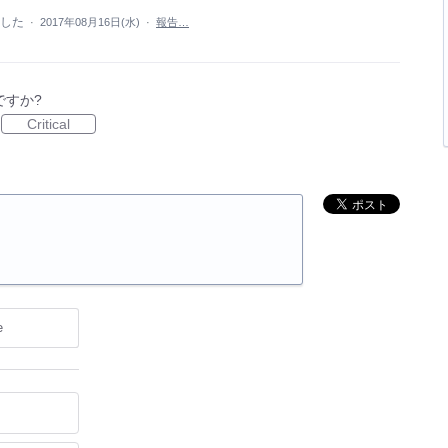
ました
·
2017年08月16日(水)
·
報告…
ですか?
Critical
e