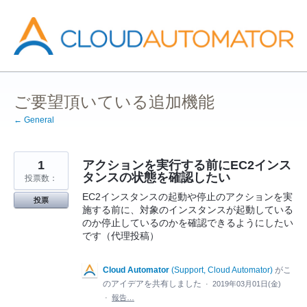
コ
ン
テ
ン
ツ
へ
ス
キ
ッ
ご要望頂いている追加機能
プ
← General
1
アクションを実行する前にEC2インス
タンスの状態を確認したい
投票数：
EC2インスタンスの起動や停止のアクションを実
投票
施する前に、対象のインスタンスが起動している
のか停止しているのかを確認できるようにしたい
です（代理投稿）
Cloud Automator
(
Support, Cloud Automator
)
がこ
のアイデアを共有しました
·
2019年03月01日(金)
·
報告…