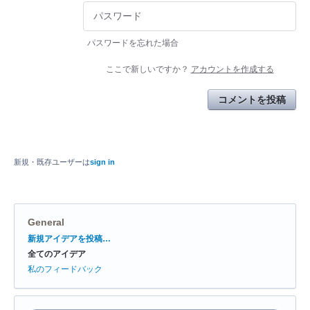
パスワードを忘れた場合
ここで新しいですか？
アカウントを作成する
コメントを投稿
新規・既存ユーザーは
sign in
General
カ
新規アイデアを投稿…
テ
全てのアイデア
ゴ
リ
私のフィードバック