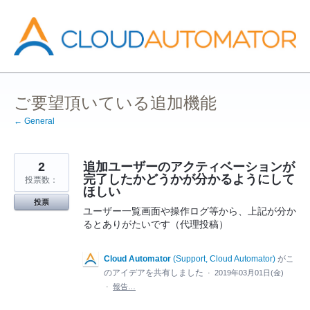
コ
ン
テ
ン
ツ
へ
ス
キ
ッ
ご要望頂いている追加機能
プ
← General
2
追加ユーザーのアクティベーションが
完了したかどうかが分かるようにして
投票数：
ほしい
投票
ユーザー一覧画面や操作ログ等から、上記が分か
るとありがたいです（代理投稿）
Cloud Automator
(
Support, Cloud Automator
)
がこ
のアイデアを共有しました
·
2019年03月01日(金)
·
報告…