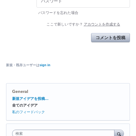
パスワードを忘れた場合
ここで新しいですか？
アカウントを作成する
コメントを投稿
新規・既存ユーザーは
sign in
General
カ
新規アイデアを投稿…
テ
全てのアイデア
ゴ
リ
私のフィードバック
検索