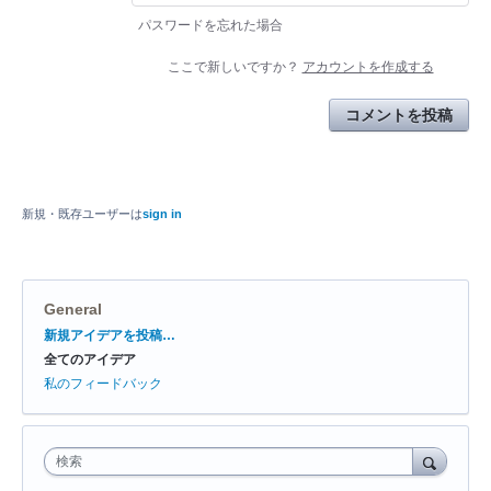
パスワードを忘れた場合
ここで新しいですか？
アカウントを作成する
コメントを投稿
新規・既存ユーザーは
sign in
General
カ
新規アイデアを投稿…
テ
全てのアイデア
ゴ
リ
私のフィードバック
検索