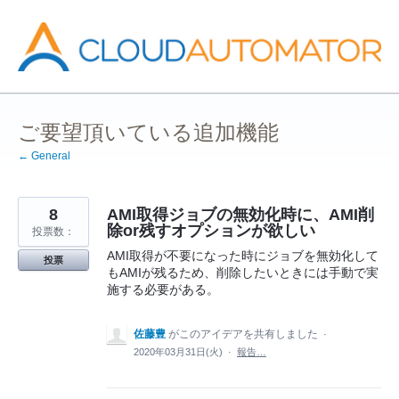
コ
ン
テ
ン
ツ
へ
ス
キ
ッ
ご要望頂いている追加機能
プ
← General
8
AMI取得ジョブの無効化時に、AMI削
除or残すオプションが欲しい
投票数：
AMI取得が不要になった時にジョブを無効化して
投票
もAMIが残るため、削除したいときには手動で実
施する必要がある。
佐藤豊
がこのアイデアを共有しました
·
2020年03月31日(火)
·
報告…