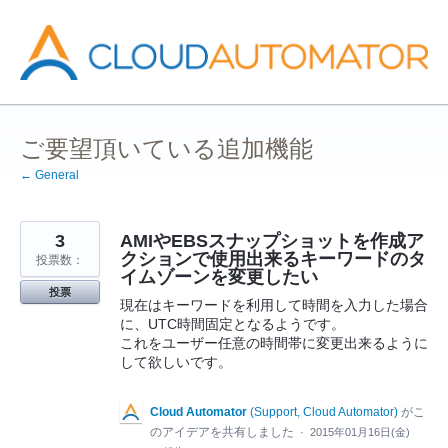
コ
ン
テ
ン
ツ
へ
ス
キ
ッ
ご要望頂いている追加機能
プ
← General
3
AMIやEBSスナップショットを作成ア
クションで使用出来るキーワードのタ
投票数：
イムゾーンを変更したい
投票
現在はキーワードを利用して時間を入力した場合
に、UTC時間固定となるようです。
これをユーザー任意の時間帯に変更出来るように
して欲しいです。
Cloud Automator
(
Support, Cloud Automator
)
がこ
のアイデアを共有しました
·
2015年01月16日(金)