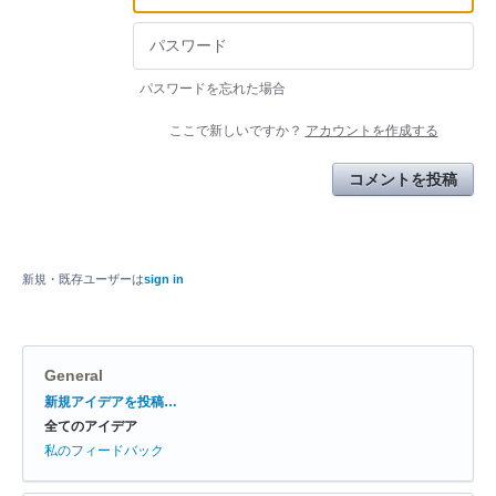
パスワードを忘れた場合
ここで新しいですか？
アカウントを作成する
コメントを投稿
新規・既存ユーザーは
sign in
General
カ
新規アイデアを投稿…
テ
全てのアイデア
ゴ
リ
私のフィードバック