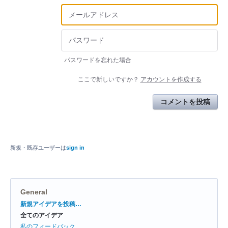
パスワードを忘れた場合
ここで新しいですか？
アカウントを作成する
コメントを投稿
新規・既存ユーザーは
sign in
General
カ
新規アイデアを投稿…
テ
全てのアイデア
ゴ
リ
私のフィードバック