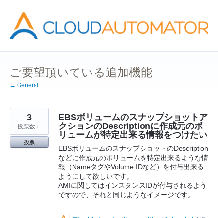
コ
ン
テ
ン
ツ
へ
ス
キ
ッ
ご要望頂いている追加機能
プ
← General
3
EBSボリュームのスナップショットア
クションのDescriptionに作成元のボ
投票数：
リュームが特定出来る情報をつけたい
投票
EBSボリュームのスナップショットのDescription
などに作成元のボリュームを特定出来るような情
報（NameタグやVolume IDなど）を付与出来る
ようにして欲しいです。
AMIに関してはインスタンスIDが付与されるよう
ですので、それと同じようなイメージです。