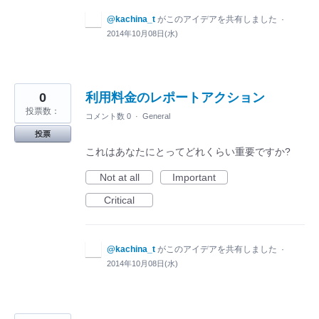
@kachina_t
がこのアイデアを共有しました
·
2014年10月08日(水)
0
利用料金のレポートアクション
投票数：
コメント数 0
·
General
投票
これはあなたにとってどれくらい重要ですか?
Not at all
Important
Critical
@kachina_t
がこのアイデアを共有しました
·
2014年10月08日(水)