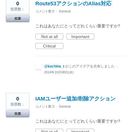
0
Route53アクションのAlias対応
投票数：
コメント数 0
·
General
投票
これはあなたにとってどれくらい重要ですか?
Not at all
Important
Critical
@kachina_t
がこのアイデアを共有しました
·
2014年10月08日(水)
0
IAMユーザー追加/削除アクション
投票数：
コメント数 0
·
General
投票
これはあなたにとってどれくらい重要ですか?
Not at all
Important