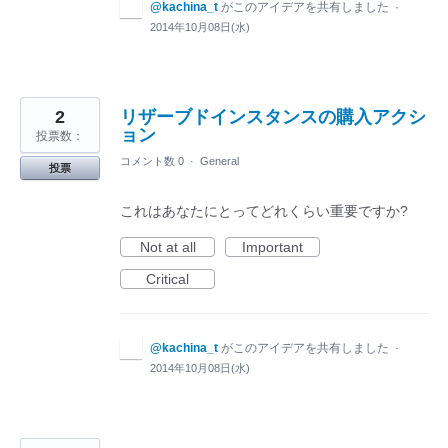
@kachina_t
がこのアイデアを共有しました
·
2014年10月08日(水)
2
リザーブドインスタンスの購入アクシ
ョン
投票数：
コメント数 0
·
General
投票
これはあなたにとってどれくらい重要ですか?
Not at all
Important
Critical
@kachina_t
がこのアイデアを共有しました
·
2014年10月08日(水)