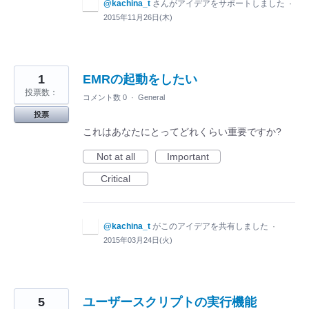
@kachina_t
さんがアイデアをサポートしました
·
2015年11月26日(木)
1
EMRの起動をしたい
投票数：
コメント数 0
·
General
投票
これはあなたにとってどれくらい重要ですか?
Not at all
Important
Critical
@kachina_t
がこのアイデアを共有しました
·
2015年03月24日(火)
5
ユーザースクリプトの実行機能