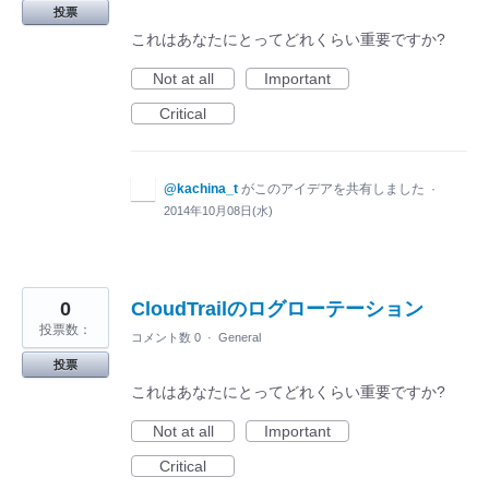
投票
これはあなたにとってどれくらい重要ですか?
Not at all
Important
Critical
@kachina_t
がこのアイデアを共有しました
·
2014年10月08日(水)
0
CloudTrailのログローテーション
投票数：
コメント数 0
·
General
投票
これはあなたにとってどれくらい重要ですか?
Not at all
Important
Critical