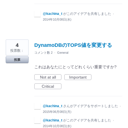
@kachina_t
がこのアイデアを共有しました
·
2014年10月08日(水)
4
DynamoDBのTOPS値を変更する
投票数：
コメント数 2
·
General
投票
これはあなたにとってどれくらい重要ですか?
Not at all
Important
Critical
@kachina_t
さんがアイデアをサポートしました
·
2015年06月08日(月)
@kachina_t
がこのアイデアを共有しました
·
2014年10月08日(水)