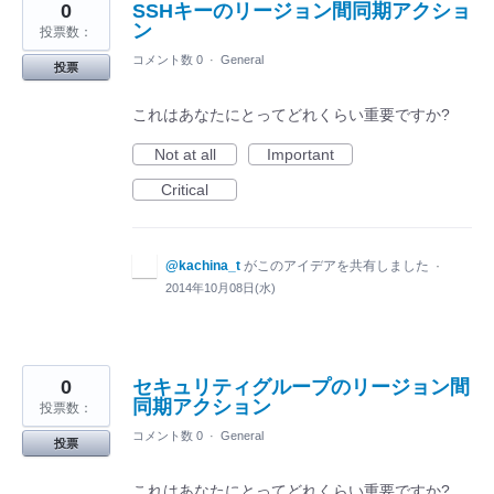
0
SSHキーのリージョン間同期アクショ
ン
投票数：
コメント数 0
·
General
投票
これはあなたにとってどれくらい重要ですか?
Not at all
Important
Critical
@kachina_t
がこのアイデアを共有しました
·
2014年10月08日(水)
0
セキュリティグループのリージョン間
同期アクション
投票数：
コメント数 0
·
General
投票
これはあなたにとってどれくらい重要ですか?