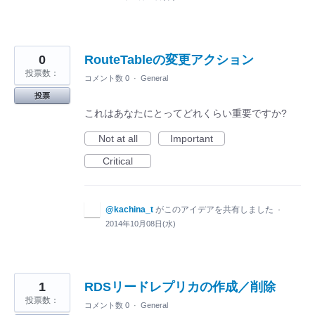
0
RouteTableの変更アクション
投票数：
コメント数 0
·
General
投票
これはあなたにとってどれくらい重要ですか?
Not at all
Important
Critical
@kachina_t
がこのアイデアを共有しました
·
2014年10月08日(水)
1
RDSリードレプリカの作成／削除
投票数：
コメント数 0
·
General