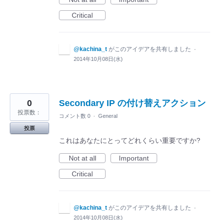
Critical
@kachina_t
がこのアイデアを共有しました
·
2014年10月08日(水)
0
Secondary IP の付け替えアクション
投票数：
コメント数 0
·
General
投票
これはあなたにとってどれくらい重要ですか?
Not at all
Important
Critical
@kachina_t
がこのアイデアを共有しました
·
2014年10月08日(水)