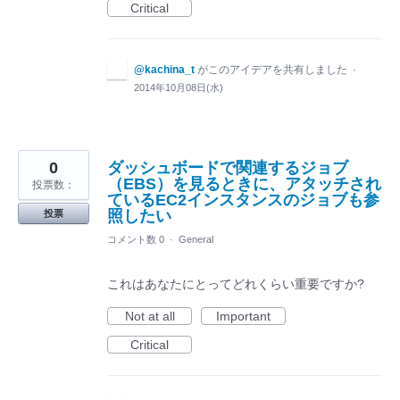
Critical
@kachina_t
がこのアイデアを共有しました
·
2014年10月08日(水)
0
ダッシュボードで関連するジョブ
（EBS）を見るときに、アタッチされ
投票数：
ているEC2インスタンスのジョブも参
照したい
投票
コメント数 0
·
General
これはあなたにとってどれくらい重要ですか?
Not at all
Important
Critical