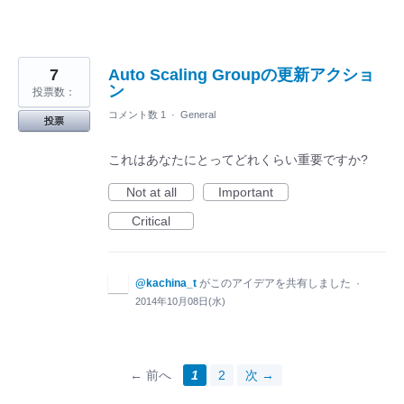
7
Auto Scaling Groupの更新アクショ
ン
投票数：
コメント数 1
·
General
投票
これはあなたにとってどれくらい重要ですか?
Not at all
Important
Critical
@kachina_t
がこのアイデアを共有しました
·
2014年10月08日(水)
← 前へ
1
2
次 →