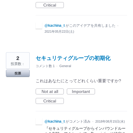
Critical
@kachina_t
がこのアイデアを共有しました
·
2021年05月22日(土)
2
セキュリティグループの初期化
投票数：
コメント数 1
·
General
投票
これはあなたにとってどれくらい重要ですか?
Not at all
Important
Critical
@kachina_t
がコメント済み
·
2018年08月15日(水)
『セキュリティグループからインバウンドルー