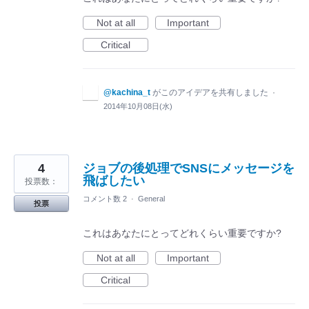
Not at all
Important
Critical
@kachina_t
がこのアイデアを共有しました
·
2014年10月08日(水)
4
ジョブの後処理でSNSにメッセージを
飛ばしたい
投票数：
コメント数 2
·
General
投票
これはあなたにとってどれくらい重要ですか?
Not at all
Important
Critical