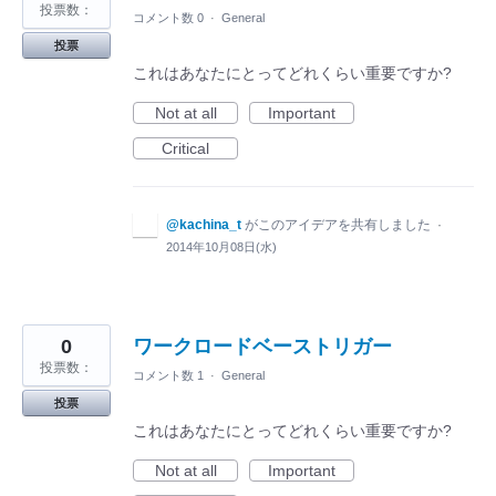
投票数：
コメント数 0
·
General
投票
これはあなたにとってどれくらい重要ですか?
Not at all
Important
Critical
@kachina_t
がこのアイデアを共有しました
·
2014年10月08日(水)
0
ワークロードベーストリガー
投票数：
コメント数 1
·
General
投票
これはあなたにとってどれくらい重要ですか?
Not at all
Important