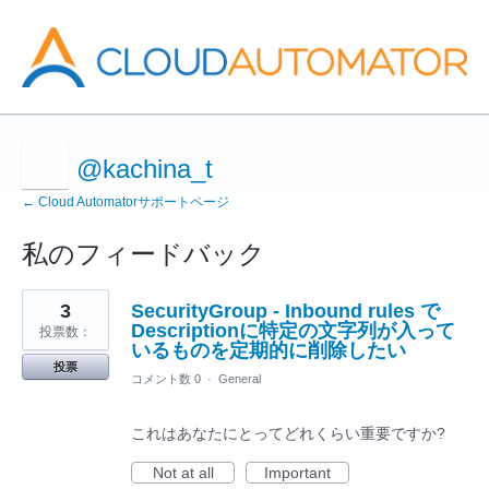
@kachina_t
← Cloud Automatorサポートページ
私のフィードバック
29
3
SecurityGroup - Inbound rules で
見
つ
Descriptionに特定の文字列が入って
投票数：
か
いるものを定期的に削除したい
っ
投票
た
コメント数 0
·
General
結
果
これはあなたにとってどれくらい重要ですか?
Not at all
Important