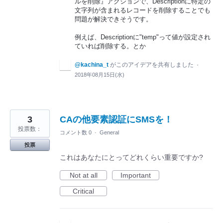
ルを削除』アクションで、Descriptionに特定の
文字列が含まれるレコードを削除することでも
問題が解決できそうです。
例えば、Descriptionに"temp"って値が設定され
ていれば削除する。とか
@kachina_t
がこのアイデアを共有しました
·
2018年08月15日(水)
3
CAの他要素認証にSMSを！
投票数：
コメント数 0
·
General
投票
これはあなたにとってどれくらい重要ですか?
Not at all
Important
Critical