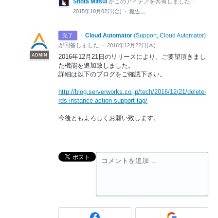
Shota Mitsui
がこのアイデアを共有しました
·
2015年10月02日(金)
·
報告…
·
Cloud Automator
(
Support, Cloud Automator
)
完了
が回答しました
·
2016年12月22日(木)
ADMIN
2016年12月21日のリリースにより、ご要望頂きまし
た機能を追加致しました。
詳細は以下のブログをご確認下さい。
http://blog.serverworks.co.jp/tech/2016/12/21/delete-
rds-instance-action-support-tag/
今後ともよろしくお願い致します。
コメントを追加…