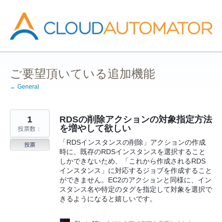
コ
ン
テ
ン
ツ
へ
ス
キ
ッ
ご要望頂いている追加機能
プ
← General
1
RDSの削除アクションの対象指定方法
を増やして欲しい
投票数：
「RDSインスタンスの削除」アクションの作成
投票
時に、既存のRDSインスタンスを選択すること
しかできないため、「これから作成されるRDS
インスタンス」に対応するジョブを作成すること
ができません。EC2のアクションと同様に、イン
スタンス名や特定のタグを指定して対象を選択で
きるようになると嬉しいです。