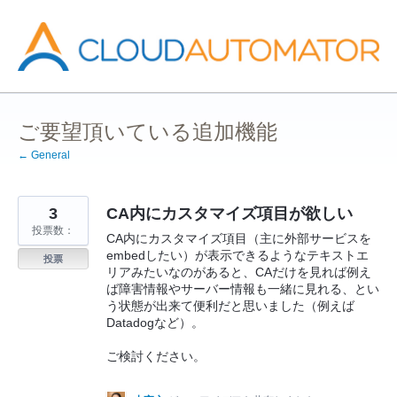
コ
ン
テ
ン
ツ
へ
ス
キ
ッ
ご要望頂いている追加機能
プ
← General
3
CA内にカスタマイズ項目が欲しい
投票数：
CA内にカスタマイズ項目（主に外部サービスを
embedしたい）が表示できるようなテキストエ
投票
リアみたいなのがあると、CAだけを見れば例え
ば障害情報やサーバー情報も一緒に見れる、とい
う状態が出来て便利だと思いました（例えば
Datadogなど）。
ご検討ください。