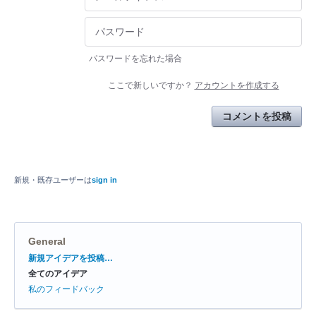
パスワードを忘れた場合
ここで新しいですか？
アカウントを作成する
コメントを投稿
新規・既存ユーザーは
sign in
General
カ
新規アイデアを投稿…
テ
全てのアイデア
ゴ
リ
私のフィードバック