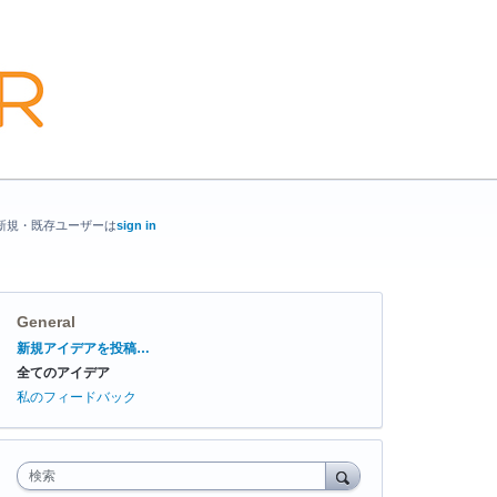
新規・既存ユーザーは
sign in
General
カ
新規アイデアを投稿…
テ
全てのアイデア
ゴ
リ
私のフィードバック
検索