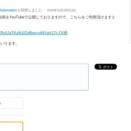
Automator
)
が回答しました
·
2016年10月26日(水)
リアル動画をYouTubeで公開しておりますので、こちらをご利用頂けますと
=PLCRz5JqTKzfk1fZqBmxyqNYwV17c-Qi3B
まいります。
e