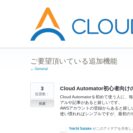
コ
ン
テ
ン
ツ
へ
ス
キ
ッ
プ
ご要望頂いている追加機能
← General
3
Cloud Automator初
投票数：
Cloud Automatorを初めて使
アルや記事があると嬉しいです。
投票
AWSアカウントの登録からあると嬉し
使い慣れればシンプルですが、最初の
Yoichi Satake
がこのアイデアを共有し