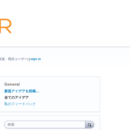
新規・既存ユーザーは
sign in
General
カ
新規アイデアを投稿…
テ
全てのアイデア
ゴ
リ
私のフィードバック
検索