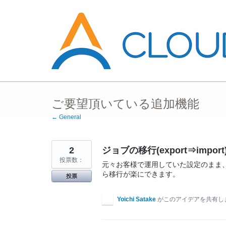
コ
ン
テ
ン
ツ
へ
ス
キ
ッ
プ
ご要望頂いている追加機能
← General
2
ジョブの移行(export⇒imp
投票数：
元々お客様で運用していた設定のまま、
ら移行が楽にできます。
投票
Yoichi Satake
がこのアイデアを共有し