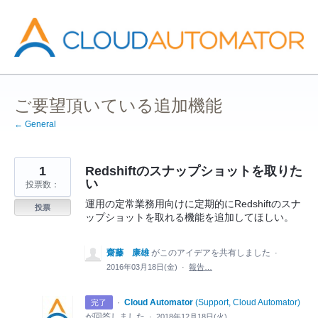
コ
ン
テ
ン
ツ
へ
ス
キ
ッ
ご要望頂いている追加機能
プ
← General
1
Redshiftのスナップショットを取りた
い
投票数：
運用の定常業務用向けに定期的にRedshiftのスナ
投票
ップショットを取れる機能を追加してほしい。
齋藤 康雄
がこのアイデアを共有しました
·
2016年03月18日(金)
·
報告…
·
Cloud Automator
(
Support, Cloud Automator
)
完了
が回答しました
·
2018年12月18日(火)