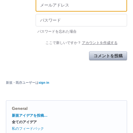
パスワードを忘れた場合
ここで新しいですか？
アカウントを作成する
コメントを投稿
新規・既存ユーザーは
sign in
General
カ
新規アイデアを投稿…
テ
全てのアイデア
ゴ
リ
私のフィードバック