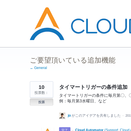
コ
ン
テ
ン
ツ
へ
ス
キ
ッ
プ
ご要望頂いている追加機能
← General
10
タイマートリガーの条件追加
投票数：
タイマートリガーの条件に毎月第〇、
例：毎月第3水曜日、など
投票
jo
がこのアイデアを共有しました
·
20
·
Cloud Automator
(
Support, Cloud 
完了