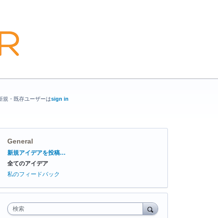
新規・既存ユーザーは
sign in
General
カ
新規アイデアを投稿…
テ
全てのアイデア
ゴ
リ
私のフィードバック
検索