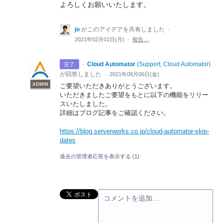
よろしくお願いいたします。
jo
がこのアイデアを共有しました
·
2021年02月01日(月)
·
報告…
·
Cloud Automator
(
Support, Cloud Automator
)
完了
が回答しました
·
2021年08月06日(金)
ADMIN
ご要望いただきありがとうございます。
いただきましたご要望をもとに以下の機能をリリー
スいたしました。
詳細はブログ記事をご確認ください。
https://blog.serverworks.co.jp/cloud-automator-skip-
dates
過去の管理者応答を表示する
(1)
コメントを追加…