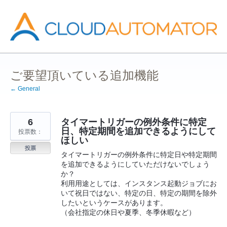
コ
ン
テ
ン
ツ
へ
ス
キ
ッ
ご要望頂いている追加機能
プ
← General
6
タイマートリガーの例外条件に特定
日、特定期間を追加できるようにして
投票数：
ほしい
投票
タイマートリガーの例外条件に特定日や特定期間
を追加できるようにしていただけないでしょう
か？
利用用途としては、インスタンス起動ジョブにお
いて祝日ではない、特定の日、特定の期間を除外
したいというケースがあります。
（会社指定の休日や夏季、冬季休暇など）