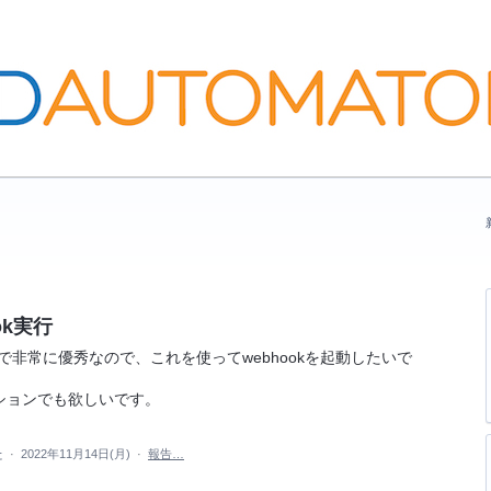
ok実行
で非常に優秀なので、これを使ってwebhookを起動したいで
ションでも欲しいです。
た
·
2022年11月14日(月)
·
報告…