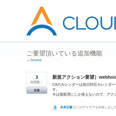
コ
ン
テ
ン
ツ
へ
ス
キ
ッ
プ
ご要望頂いている追加機能
← General
3
新規アクション要望）webho
投票数：
CAのカレンダーは祝日対応カレンダー
す。
投票
今は後処理にしか使えないので、アク
水本正敏
がこのアイデアを共有しまし