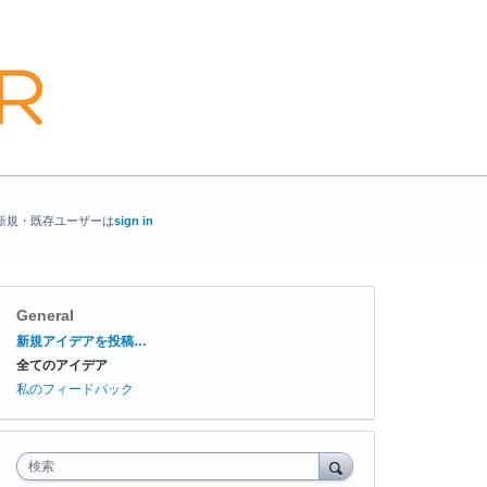
新規・既存ユーザーは
sign in
General
カ
新規アイデアを投稿…
テ
全てのアイデア
ゴ
リ
私のフィードバック
検索