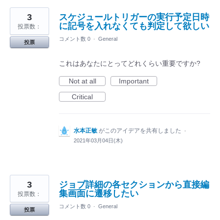
3
スケジュールトリガーの実行予定日時
に記号を入れなくても判定して欲しい
投票数：
コメント数 0
·
General
投票
これはあなたにとってどれくらい重要ですか?
Not at all
Important
Critical
水本正敏
がこのアイデアを共有しました
·
2021年03月04日(木)
3
ジョブ詳細の各セクションから直接編
集画面に遷移したい
投票数：
コメント数 0
·
General
投票