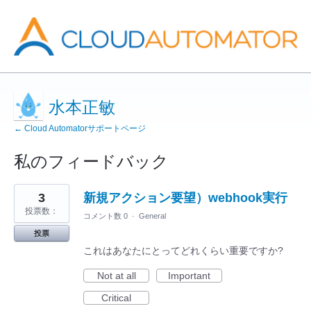
水本正敏
← Cloud Automatorサポートページ
私のフィードバック
4
3
新規アクション要望）webhook実行
見
つ
投票数：
コメント数 0
·
General
か
っ
投票
た
結
これはあなたにとってどれくらい重要ですか?
果
Not at all
Important
Critical