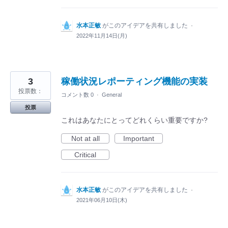
水本正敏
がこのアイデアを共有しました
·
2022年11月14日(月)
3
稼働状況レポーティング機能の実装
投票数：
コメント数 0
·
General
投票
これはあなたにとってどれくらい重要ですか?
Not at all
Important
Critical
水本正敏
がこのアイデアを共有しました
·
2021年06月10日(木)