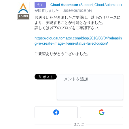
·
Cloud Automator
(
Support, Cloud Automator
)
完了
が回答しました
·
2016年09月02日(金)
ADMIN
お送りいただきましたご要望は、以下のリリースに
より、実現することが可能となりました。
詳しくは以下のブログをご確認下さい。
https://cloudautomator.com/blog/2016/08/04/releasin
g-re-create-image-if-ami-status-failed-option/
ご要望ありがとうございました。
コメントを追加…
または