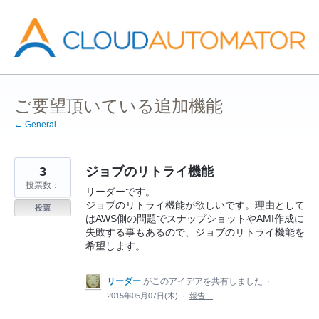
コ
ン
テ
ン
ツ
へ
ス
キ
ッ
ご要望頂いている追加機能
プ
← General
3
ジョブのリトライ機能
投票数：
リーダーです。
ジョブのリトライ機能が欲しいです。理由として
投票
はAWS側の問題でスナップショットやAMI作成に
失敗する事もあるので、ジョブのリトライ機能を
希望します。
リーダー
がこのアイデアを共有しました
·
2015年05月07日(木)
·
報告…