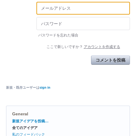
パスワードを忘れた場合
ここで新しいですか？
アカウントを作成する
コメントを投稿
新規・既存ユーザーは
sign in
General
カ
新規アイデアを投稿…
テ
全てのアイデア
ゴ
リ
私のフィードバック