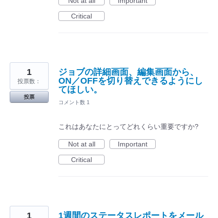
Not at all
Important
Critical
1
ジョブの詳細画面、編集画面から、
ON／OFFを切り替えできるようにし
投票数：
てほしい。
投票
コメント数 1
これはあなたにとってどれくらい重要ですか?
Not at all
Important
Critical
1
1週間のステータスレポートをメール