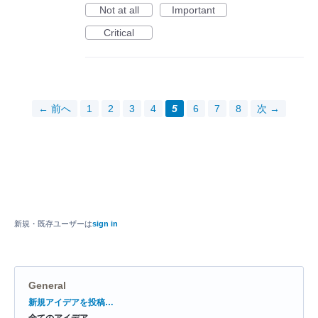
Not at all
Important
Critical
← 前へ
1
2
3
4
5
6
7
8
次 →
新規・既存ユーザーは
sign in
General
カ
新規アイデアを投稿…
テ