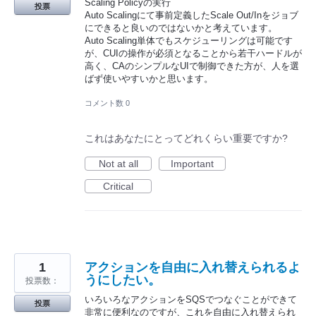
Scaling Policyの実行
投票
Auto Scalingにて事前定義したScale Out/Inをジョブ
にできると良いのではないかと考えています。
Auto Scaling単体でもスケジューリングは可能です
が、CUIの操作が必須となることから若干ハードルが
高く、CAのシンプルなUIで制御できた方が、人を選
ばず使いやすいかと思います。
コメント数 0
これはあなたにとってどれくらい重要ですか?
Not at all
Important
Critical
1
アクションを自由に入れ替えられるよ
うにしたい。
投票数：
いろいろなアクションをSQSでつなぐことができて
投票
非常に便利なのですが、これを自由に入れ替えられ