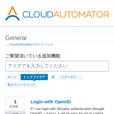
コ
ン
テ
ン
ツ
へ
ス
キ
ッ
General
プ
← Cloud Automatorサポートページ
ご要望頂いている追加機能
アイデアを入力してください
157
ホット
トップ
アイデア
新
ステータス
見
つ
私のフィードバック
か
っ
た
結
果
1
Login with OpenID
投票数：
If I can login with 3rd party authentication (thought
OpenID, I guess), it will be easy for me to control