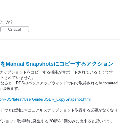
ですか?
Critical
otsをManual Snapshotsにコピーするアクション
ンへDBスナップショットをコピーする機能がサポートされているようです
ートされていません。
ると、RDSのバックアップウィンドウ内で取得されるAutomated
ることが出来ます。
zonRDS/latest/UserGuide/USER_CopySnapshot.html
ンドウとは別にマニュアルスナップショット取得する必要がなくなり
ショット取得時に発生するI/O断を1回のみに出来ると思います。