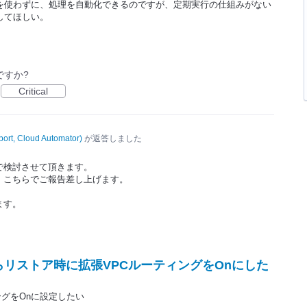
ionはSQS等を使わずに、処理を自動化できるのですが、定期実行の仕組みがない
してほしい。
ですか?
Critical
ort, Cloud Automator
)
が返答しました
で検討させて頂きます。
、こちらでご報告差し上げます。
ます。
トからリストア時に拡張VPCルーティングをOnにした
ィングをOnに設定したい