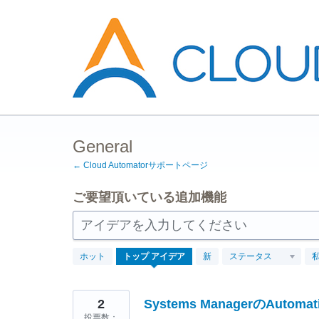
コ
ン
テ
ン
ツ
へ
ス
キ
ッ
プ
General
← Cloud Automatorサポートページ
ご要望頂いている追加機能
アイデアを入力してください
157
ホット
トップ
アイデア
新
ステータス
見
つ
か
っ
た
2
Systems ManagerのAu
結
投票数：