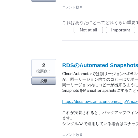
コメント数 0
これはあなたにとってどれくらい重要
Not at all
Important
2
RDSのAutomated Snapsh
投票数：
Cloud Automatorでは別リージョ
が、同一リージョン内でのコピーはサポ
投票
同一リージョン内にコピーが出来るようにな
SnaphotsをManual Snapshotsにす
https://docs.aws.amazon.com/ja_jp/Ama
これが実装されると、バックアップウィ
ます。
シングルAZで運用している場合はスナップ
コメント数 0