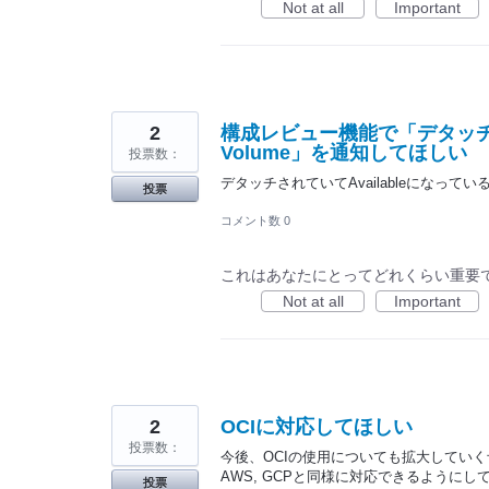
Not at all
Important
2
構成レビュー機能で「デタッチされ
Volume」を通知してほしい
投票数：
デタッチされていてAvailableになってい
投票
コメント数 0
これはあなたにとってどれくらい重要
Not at all
Important
2
OCIに対応してほしい
投票数：
今後、OCIの使用についても拡大してい
AWS, GCPと同様に対応できるようにし
投票