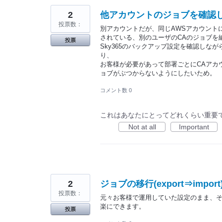
2
他アカウントのジョブを確認
投票数：
別アカウントだが、同じAWSアカウント
されている、別のユーザのCAのジョブを
投票
Sky365のバックアップ設定を確認しな
り、
お客様が必要があって部署ごとにCAアカ
ョブがぶつからないようにしたいため。
コメント数 0
これはあなたにとってどれくらい重要
Not at all
Important
2
ジョブの移行(export⇒imp
投票数：
元々お客様で運用していた設定のまま、そ
楽にできます。
投票