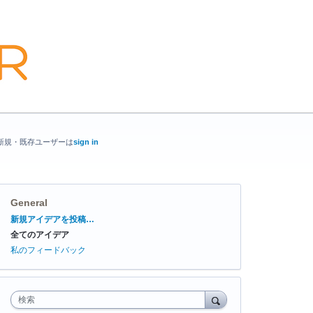
新規・既存ユーザーは
sign in
General
カ
新規アイデアを投稿…
テ
全てのアイデア
ゴ
リ
私のフィードバック
検索