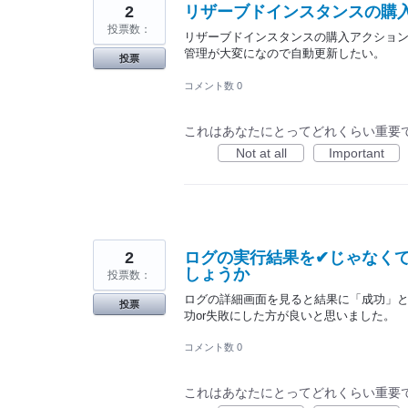
2
リザーブドインスタンスの購
投票数：
リザーブドインスタンスの購入アクショ
管理が大変になので自動更新したい。
投票
コメント数 0
これはあなたにとってどれくらい重要
Not at all
Important
2
ログの実行結果を✔じゃなく
しょうか
投票数：
ログの詳細画面を見ると結果に「成功」
投票
功or失敗にした方が良いと思いました。
コメント数 0
これはあなたにとってどれくらい重要