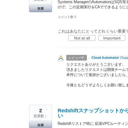
果
Systems ManagerのAutomat
ので、この定期実行をCAでできるように
投票
コメント数 0
これはあなたにとってどれくらい重要
Not at all
Important
·
Cloud Automator
(
Supp
レビュー中
リクエストありがとうございます。
頂きましたリクエストは開発チーム
本件について進捗がございましたら
今後ともどうぞよろしくお願い致し
2
Redshiftスナップショッ
い
投票数：
Redshiftリストア時に 拡張VPCルーテ
投票