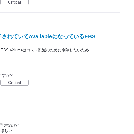
Critical
ていてAvailableになっているEBS
るEBS Volumeはコスト削減のために削除したいため
ですか?
Critical
く予定なので
てほしい。